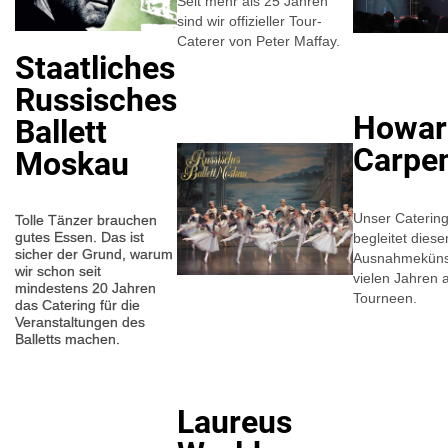
Seit mehr als 25 Jahren
sind wir offizieller Tour-
Caterer von Peter Maffay.
Staatliches
Russisches
Howar
Ballett
Carpe
Moskau
Unser Catering
Tolle Tänzer brauchen
gutes Essen. Das ist
begleitet diese
sicher der Grund, warum
Ausnahmekünst
wir schon seit
vielen Jahren 
mindestens 20 Jahren
Tourneen.
das Catering für die
Veranstaltungen des
Balletts machen.
Laureus