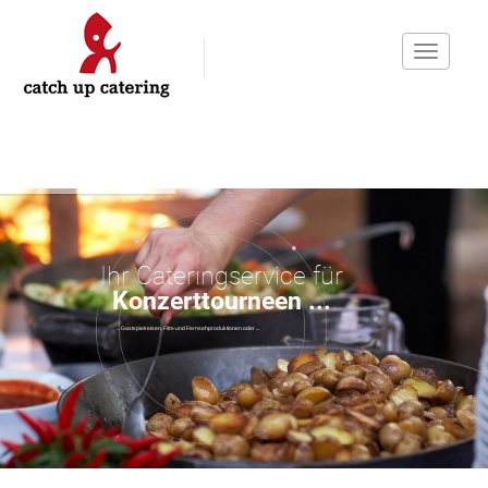
Toggle
navigati
Ihr Cateringservice für
Konzerttourneen ...
... Gastspielreisen, Film-und Fernsehproduktionen oder ...